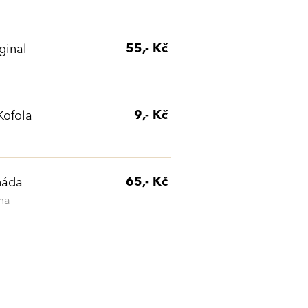
55,- Kč
ginal
9,- Kč
ofola
65,- Kč
náda
na