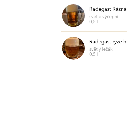
Radegast Rázná
světlé výčepní
0,5 l
Radegast ryze h
světlý ležák
0,5 l