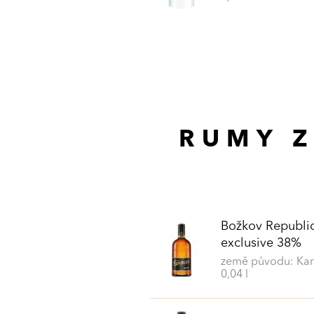
RUMY Z
Božkov Republi
exclusive 38%
země původu: Kar
0,04 l