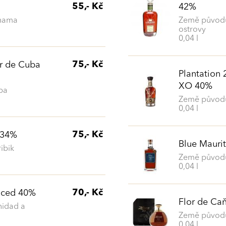
55,- Kč
42%
nama
Země původu
ostrovy
0,04 l
75,- Kč
ir de Cuba
Plantation 
XO 40%
ba
Země původ
0,04 l
75,- Kč
r 34%
Blue Mauri
ibik
Země původu
0,04 l
70,- Kč
iced 40%
Flor de Ca
nidad a
Země původu
0,04 l