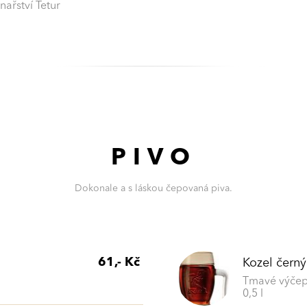
nařství Tetur
PIVO
Dokonale a s láskou čepovaná piva.
61,- Kč
Kozel černý
Tmavé výčep
0,5 l