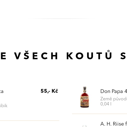
E VŠECH KOUTŮ S
55,- Kč
ca
Don Papa 
Země původu:
0,04 l
ibik
A. H. Riise 