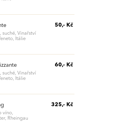
50,- Kč
nte
 suché, Vinařství
eneto, Itálie
60,- Kč
izzante
 suché, Vinařství
eneto, Itálie
325,- Kč
ng
o víno,
er, Rheingau