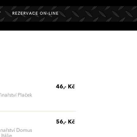
T
REZERVACE ON-LINE
46,- Kč
inařství Plaček
56,- Kč
Vinařství Domus
 Itálie