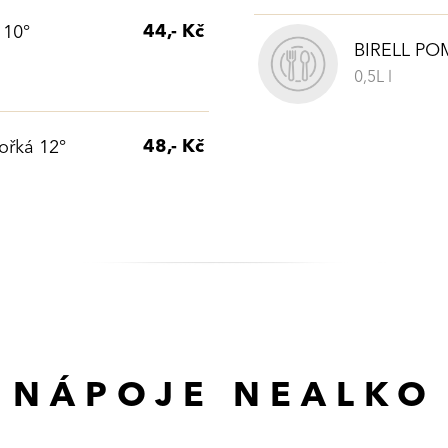
44,- Kč
 10°
BIRELL PO
0,5L l
48,- Kč
ořká 12°
NÁPOJE NEALKO