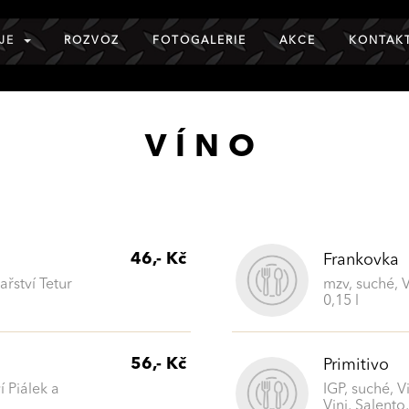
JE
ROZVOZ
FOTOGALERIE
AKCE
KONTAK
VÍNO
46,- Kč
Frankovka
ařství Tetur
mzv, suché, V
0,15 l
56,- Kč
Primitivo
í Piálek a
IGP, suché, 
Vini, Salento,