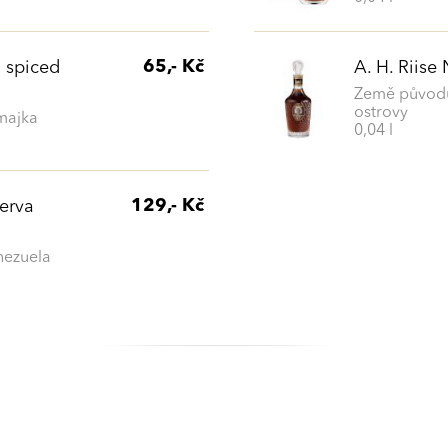
65,- Kč
 spiced
A. H. Riise
Země původu
ostrovy
majka
0,04 l
129,- Kč
erva
nezuela