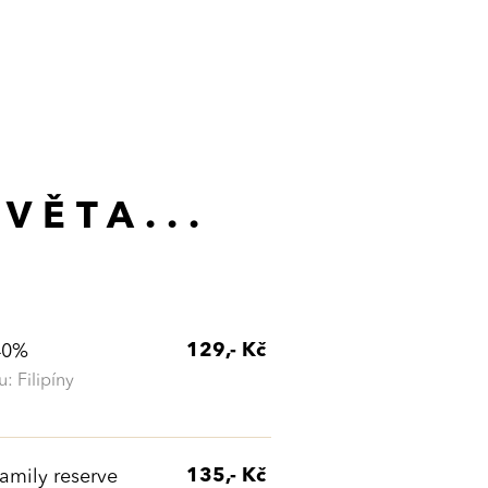
VĚTA...
129,- Kč
40%
 Filipíny
135,- Kč
family reserve