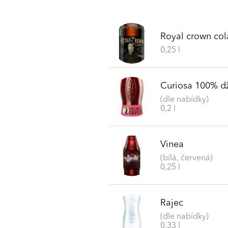
Royal crown cola
0,25 l
Curiosa 100% d
(dle nabídky)
0,2 l
Vinea
(bílá, červená)
0,25 l
Rajec
(dle nabídky)
0,33 l