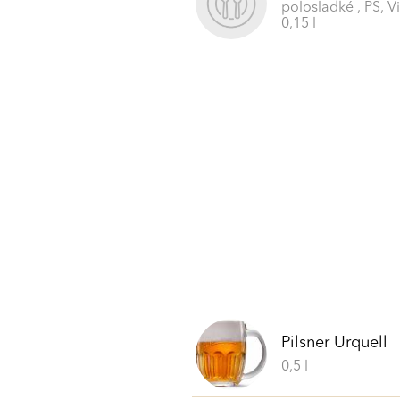
polosladké , PS, Vi
0,15 l
Pilsner Urquell
0,5 l