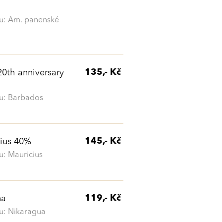
: Am. panenské
135,- Kč
20th anniversary
u: Barbados
145,- Kč
tius 40%
: Mauricius
119,- Kč
ňa
: Nikaragua