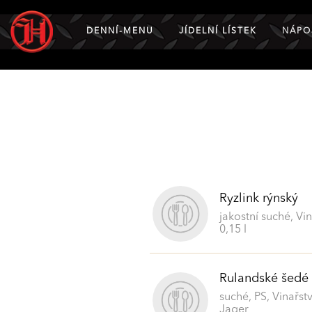
DENNÍ-MENU
JÍDELNÍ LÍSTEK
NÁPO
Ryzlink rýnský
jakostní suché, Vin
0,15 l
Rulandské šedé
suché, PS, Vinařstv
Jager