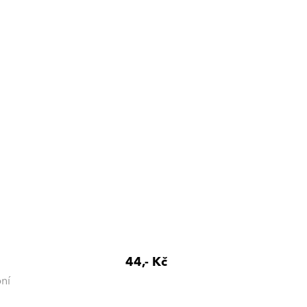
44,- Kč
ní