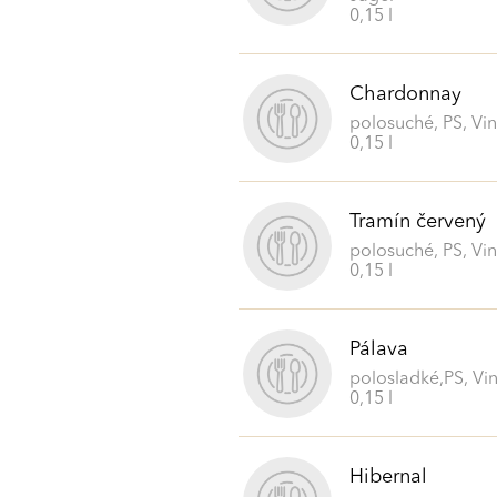
0,15 l
Chardonnay
polosuché, PS, Vin
0,15 l
Tramín červený
polosuché, PS, Vin
0,15 l
Pálava
polosladké,PS, Vin
0,15 l
Hibernal