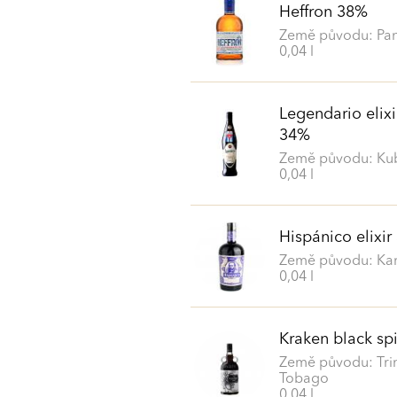
Heffron 38%
Země původu: Pa
0,04 l
Legendario elix
34%
Země původu: Ku
0,04 l
Hispánico elixi
Země původu: Kar
0,04 l
Kraken black sp
Země původu: Tri
Tobago
0,04 l