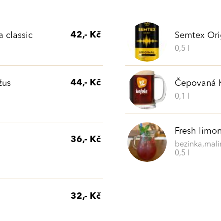
42,- Kč
 classic
Semtex Ori
0,5 l
44,- Kč
žus
Čepovaná K
0,1 l
Fresh limo
36,- Kč
bezinka,mali
0,5 l
32,- Kč