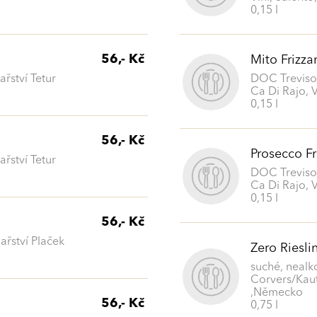
0,15 l
56,- Kč
Mito Frizza
ařství Tetur
DOC Treviso,
Ca Di Rajo, V
0,15 l
56,- Kč
Prosecco Fr
ařství Tetur
DOC Treviso,
Ca Di Rajo, V
0,15 l
56,- Kč
ařství Plaček
Zero Riesli
suché, nealk
Corvers/Kaut
,Německo
56,- Kč
0,75 l