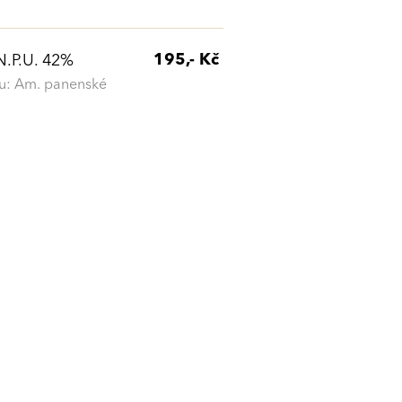
195,- Kč
 N.P.U. 42%
: Am. panenské